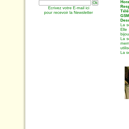
Hora
Res
Ecrivez votre E-mail ici
Télé
pour recevoir la Newsletter
GSM
Desc
La s
Elle
bijou
La s
memb
utili
La s