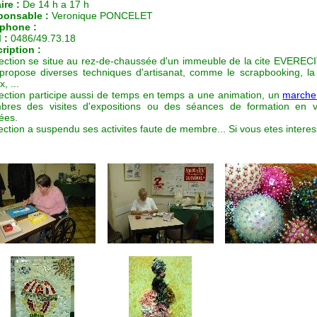
ire :
De 14 h a 17 h
ponsable :
Veronique PONCELET
phone :
 :
0486/49.73.18
ription :
ection se situe au rez-de-chaussée d'un immeuble de la cite EVERE
 propose diverses techniques d'artisanat, comme le scrapbooking, la 
x, ...
ection participe aussi de temps en temps a une animation, un
marche
res des visites d'expositions ou des séances de formation en v
sées.
ection a suspendu ses activites faute de membre... Si vous etes interes